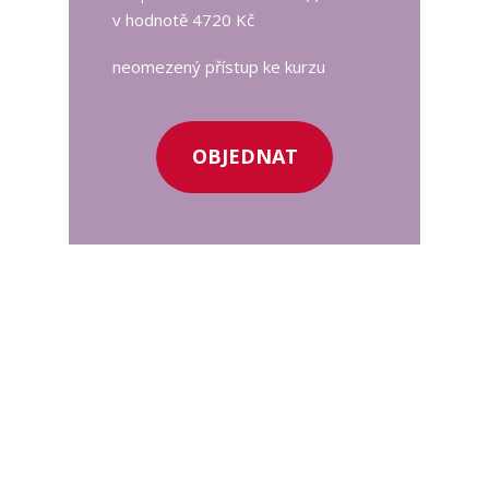
v hodnotě 4720 Kč
neomezený přístup ke kurzu
OBJEDNAT