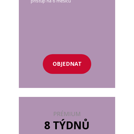
přístup na 6 měsíců
OBJEDNAT
PRÉMIUM
8 TÝDNŮ