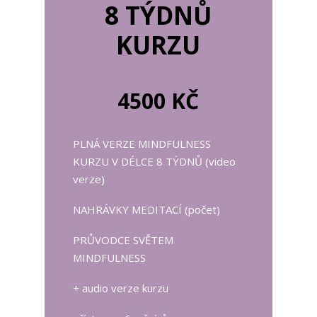
8 TÝDNŮ
KURZU
4500 KČ
PLNÁ VERZE MINDFULNESS
KURZU V DÉLCE 8 TÝDNŮ (video
verze)
NAHRÁVKY MEDITACÍ (počet)
PRŮVODCE SVĚTEM
MINDFULNESS
+ audio verze kurzu