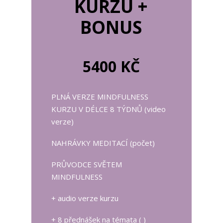
KURZU +
BONUS
5400 KČ
PLNÁ VERZE MINDFULNESS
KURZU V DÉLCE 8 TÝDNŮ (video
verze)
NAHRÁVKY MEDITACÍ (počet)
PRŮVODCE SVĚTEM
MINDFULNESS
+ audio verze kurzu
+ 8 přednášek na témata ( )