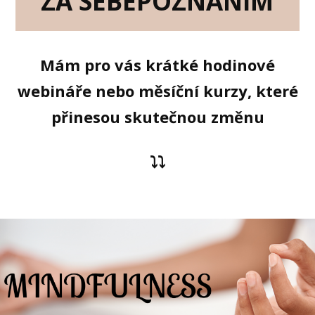
ZA SEBEPOZNÁNÍM
Mám pro vás krátké hodinové
webináře nebo měsíční kurzy, které
přinesou skutečnou změnu
⤵︎⤵︎