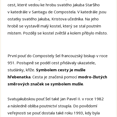
cest, které vedou ke hrobu svatého Jakuba Staršího
v katedrále v Santiagu de Compostela. V katedrále jsou
ostatky svatého Jakuba, Kristova učedníka. Na jeho
hrobě se vystavěl malý kostel, který se stal poutním
místem. Později se kostel zvětšil a kolem přibylo město.
První pouť do Compostely šel francouzský biskup v roce
951. Postupně se podél cest přidávaly ukazatele,
studánky, kříže.
Symbolem cesty je mušle
hřebenatka
. Cesta je značená pomocí
modro-žlutých
směrových značek se symbolem mušle
.
Svatujakubskou pouť šel také Jan Pavel II. v roce 1982
a následně obliba poutnictví stoupla. Do povědomí
veřejnosti se pouť dostala také roku 1993, kdy byla