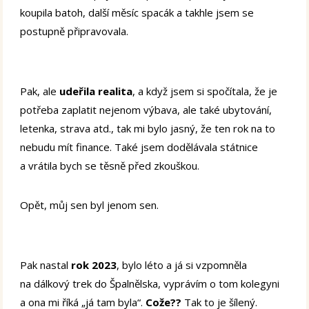
koupila batoh, další měsíc spacák a takhle jsem se
postupně připravovala.
Pak, ale
udeřila realita
, a když jsem si spočítala, že je
potřeba zaplatit nejenom výbava, ale také ubytování,
letenka, strava atd., tak mi bylo jasný, že ten rok na to
nebudu mít finance. Také jsem dodělávala státnice
a vrátila bych se těsně před zkouškou.
Opět, můj sen byl jenom sen.
Pak nastal
rok 2023
, bylo léto a já si vzpomněla
na dálkový trek do Špalnělska, vyprávím o tom kolegyni
a ona mi říká „já tam byla“.
Cože??
Tak to je šílený.