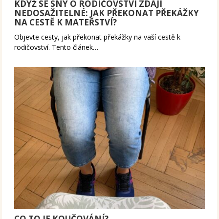
KDYŽ SE SNY O RODIČOVSTVÍ ZDAJÍ
NEDOSAŽITELNÉ: JAK PŘEKONAT PŘEKÁŽKY
NA CESTĚ K MATEŘSTVÍ?
Objevte cesty, jak překonat překážky na vaší cestě k
rodičovství. Tento článek…
CO TO JE KOUČOVÁNÍ?