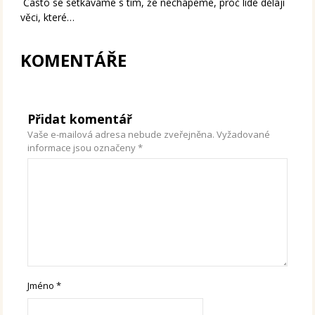
Často se setkáváme s tím, že nechápeme, proč lidé dělají
věci, které…
KOMENTÁŘE
Přidat komentář
Vaše e-mailová adresa nebude zveřejněna.
Vyžadované
informace jsou označeny
*
Jméno
*