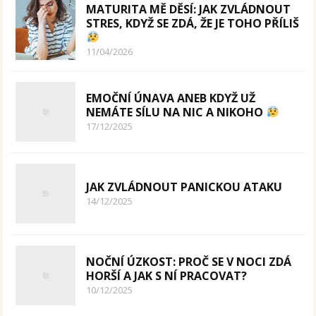
MATURITA MĚ DĚSÍ: JAK ZVLÁDNOUT
STRES, KDYŽ SE ZDÁ, ŽE JE TOHO PŘÍLIŠ
11/04/2026
EMOČNÍ ÚNAVA ANEB KDYŽ UŽ
NEMÁTE SÍLU NA NIC A NIKOHO
17/12/2025
JAK ZVLÁDNOUT PANICKOU ATAKU
14/12/2025
NOČNÍ ÚZKOST: PROČ SE V NOCI ZDÁ
HORŠÍ A JAK S NÍ PRACOVAT?
10/12/2025