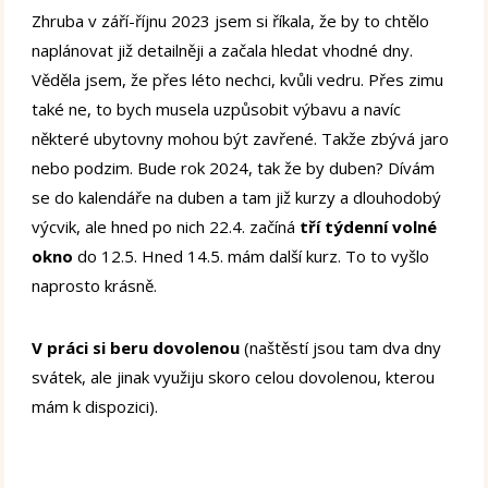
Zhruba v září-říjnu 2023 jsem si říkala, že by to chtělo
naplánovat již detailněji a začala hledat vhodné dny.
Věděla jsem, že přes léto nechci, kvůli vedru. Přes zimu
také ne, to bych musela uzpůsobit výbavu a navíc
některé ubytovny mohou být zavřené. Takže zbývá jaro
nebo podzim. Bude rok 2024, tak že by duben? Dívám
se do kalendáře na duben a tam již kurzy a dlouhodobý
výcvik, ale hned po nich 22.4. začíná
tří týdenní volné
okno
do 12.5. Hned 14.5. mám další kurz. To to vyšlo
naprosto krásně.
V práci si beru dovolenou
(naštěstí jsou tam dva dny
svátek, ale jinak využiju skoro celou dovolenou, kterou
mám k dispozici).