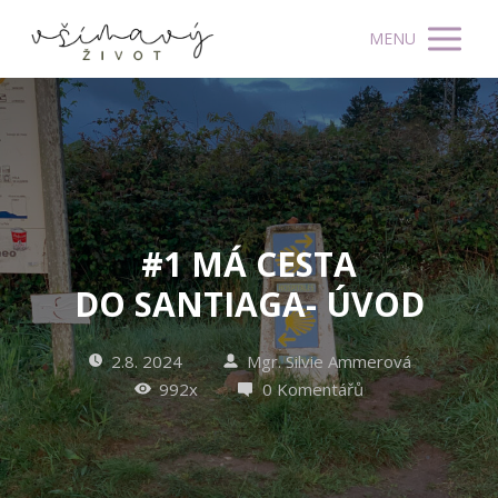
MENU
#1 MÁ CESTA
DO SANTIAGA- ÚVOD
2.8. 2024
Mgr. Silvie Ammerová
992x
0 Komentářů