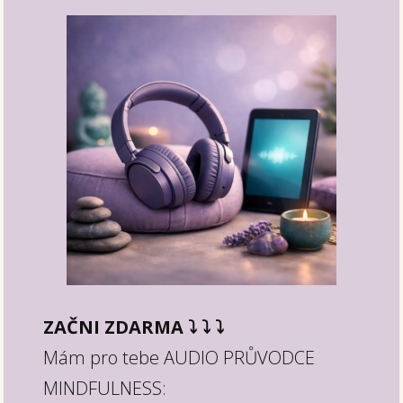
ZAČNI ZDARMA ⤵︎ ⤵︎ ⤵︎
Mám pro tebe AUDIO PRŮVODCE
MINDFULNESS: