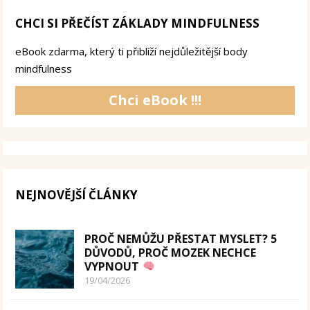
CHCI SI PŘEČÍST ZÁKLADY MINDFULNESS
eBook zdarma, který ti přiblíží nejdůležitější body
mindfulness
Chci eBook !!!
NEJNOVĚJŠÍ ČLÁNKY
PROČ NEMŮŽU PŘESTAT MYSLET? 5
DŮVODŮ, PROČ MOZEK NECHCE
VYPNOUT
19/04/2026