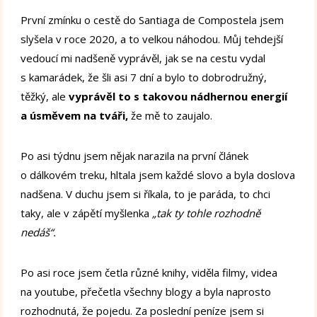
První zmínku o cestě do Santiaga de Compostela jsem
slyšela v roce 2020, a to velkou náhodou. Můj tehdejší
vedoucí mi nadšeně vyprávěl, jak se na cestu vydal
s kamarádek, že šli asi 7 dní a bylo to dobrodružný,
těžký, ale
vyprávěl to s takovou nádhernou energií
a úsměvem na tváři,
že mě to zaujalo.
Po asi týdnu jsem nějak narazila na první článek
o dálkovém treku, hltala jsem každé slovo a byla doslova
nadšena. V duchu jsem si říkala, to je paráda, to chci
taky, ale v zápětí myšlenka
„tak ty tohle rozhodně
nedáš“.
Po asi roce jsem četla různé knihy, viděla filmy, videa
na youtube, přečetla všechny blogy a byla naprosto
rozhodnutá, že pojedu. Za poslední peníze jsem si