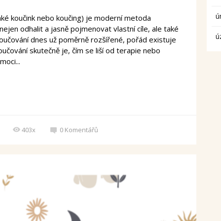
ú
také koučink nebo koučing) je moderní metoda
ejen odhalit a jasně pojmenovat vlastní cíle, ale také
ú
koučování dnes už poměrně rozšířené, pořád existuje
čování skutečně je, čím se liší od terapie nebo
oci...
403x
0
Komentářů