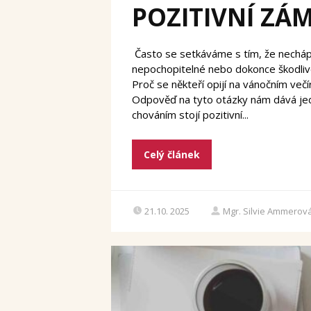
POZITIVNÍ ZÁ
Často se setkáváme s tím, že nechápem
nepochopitelné nebo dokonce škodlivé.
Proč se někteří opijí na vánočním večí
Odpověď na tyto otázky nám dává jed
chováním stojí pozitivní...
Celý článek
21.10. 2025
Mgr. Silvie Ammerov