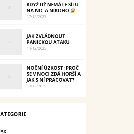
KDYŽ UŽ NEMÁTE SÍLU
NA NIC A NIKOHO
17/12/2025
JAK ZVLÁDNOUT
PANICKOU ATAKU
14/12/2025
NOČNÍ ÚZKOST: PROČ
SE V NOCI ZDÁ HORŠÍ A
JAK S NÍ PRACOVAT?
10/12/2025
ATEGORIE
log