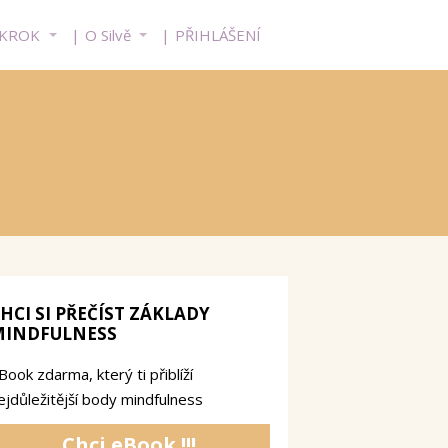
 KROK
O Silvě
PŘIHLÁŠENÍ
HCI SI PŘEČÍST ZÁKLADY
MINDFULNESS
Book zdarma, který ti přiblíží
ejdůležitější body mindfulness
Chci eBook !!!