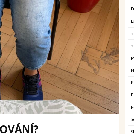
E
L
m
m
M
N
P
P
R
S
ČOVÁNÍ?
S