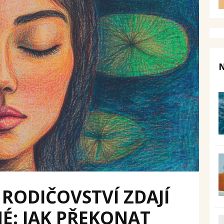
N
 RODIČOVSTVÍ ZDAJÍ
É: JAK PŘEKONAT