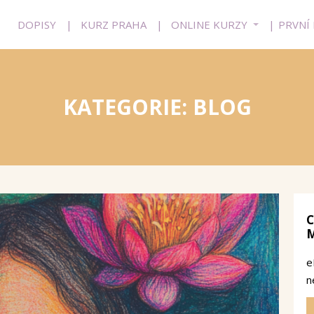
DOPISY
KURZ PRAHA
ONLINE KURZY
PRVNÍ
KATEGORIE: BLOG
C
e
n