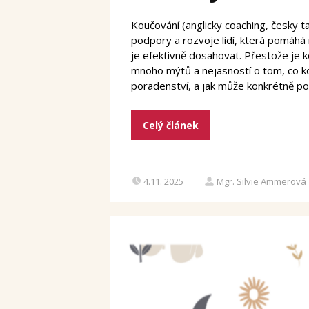
Koučování (anglicky coaching, česky 
podpory a rozvoje lidí, která pomáhá n
je efektivně dosahovat. Přestože je 
mnoho mýtů a nejasností o tom, co kou
poradenství, a jak může konkrétně pom
Celý článek
4.11. 2025
Mgr. Silvie Ammerová