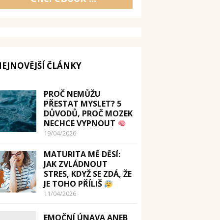
EJNOVĚJŠÍ ČLÁNKY
PROČ NEMŮŽU
PŘESTAT MYSLET? 5
DŮVODŮ, PROČ MOZEK
NECHCE VYPNOUT
19/04/2026
MATURITA MĚ DĚSÍ:
JAK ZVLÁDNOUT
STRES, KDYŽ SE ZDÁ, ŽE
JE TOHO PŘÍLIŠ
11/04/2026
EMOČNÍ ÚNAVA ANEB