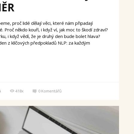
MĚR
e, proč lidé dělají věci, které nám připadají
 Proč někdo kouří, i když ví, jak moc to škodí zdraví?
rku, i když vědí, že je druhý den bude bolet hlava?
en z klíčových předpokladů NLP: za každým
á
418x
0
Komentářů