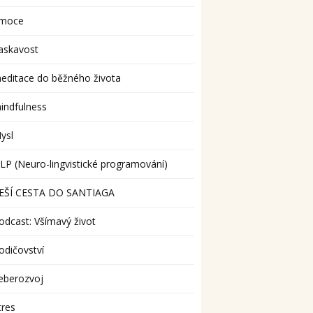
moce
askavost
editace do běžného života
indfulness
ysl
LP (Neuro-lingvistické programování)
EŠÍ CESTA DO SANTIAGA
odcast: Všímavý život
odičovství
eberozvoj
tres