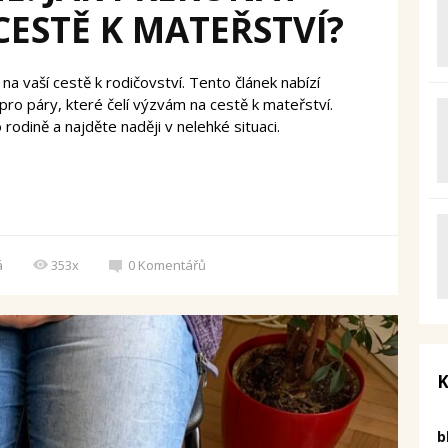
CESTĚ K MATEŘSTVÍ?
na vaší cestě k rodičovství. Tento článek nabízí
ro páry, které čelí výzvám na cestě k mateřství.
odině a najděte naději v nelehké situaci.
á
353x
0
Komentářů
K
b