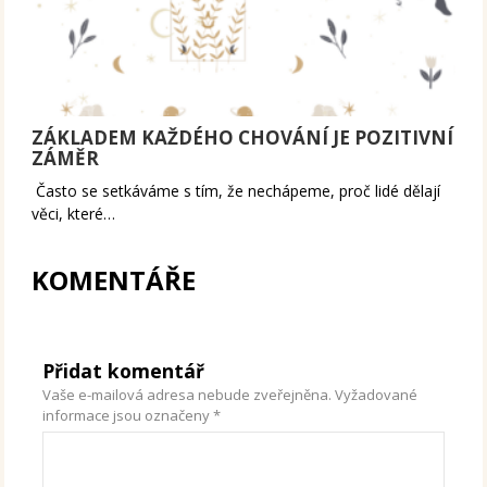
ZÁKLADEM KAŽDÉHO CHOVÁNÍ JE POZITIVNÍ
ZÁMĚR
Často se setkáváme s tím, že nechápeme, proč lidé dělají
věci, které…
KOMENTÁŘE
Přidat komentář
Vaše e-mailová adresa nebude zveřejněna.
Vyžadované
informace jsou označeny
*