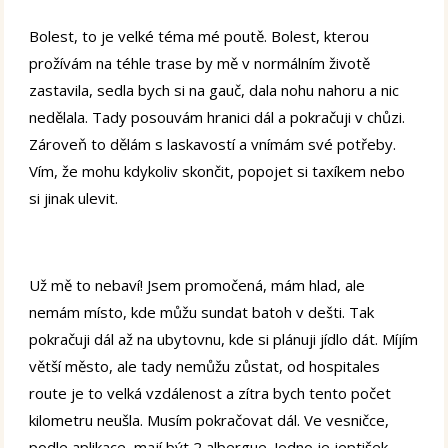
Bolest, to je velké téma mé poutě. Bolest, kterou
prožívám na téhle trase by mě v normálním životě
zastavila, sedla bych si na gauč, dala nohu nahoru a nic
nedělala. Tady posouvám hranici dál a pokračuji v chůzi.
Zároveň to dělám s laskavostí a vnímám své potřeby.
Vím, že mohu kdykoliv skončit, popojet si taxíkem nebo
si jinak ulevit.
Už mě to nebaví! Jsem promočená, mám hlad, ale
nemám místo, kde můžu sundat batoh v dešti. Tak
pokračuji dál až na ubytovnu, kde si plánuji jídlo dát. Míjím
větší město, ale tady nemůžu zůstat, od hospitales
route je to velká vzdálenost a zítra bych tento počet
kilometru neušla. Musím pokračovat dál. Ve vesničce,
podle aplikace, mají být 2 albergue. Jedno je jeptišek