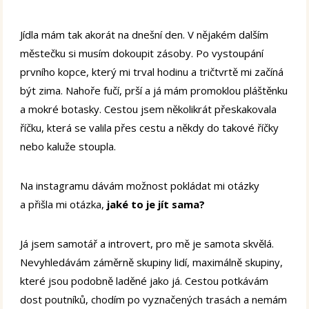
Jídla mám tak akorát na dnešní den. V nějakém dalším
městečku si musím dokoupit zásoby. Po vystoupání
prvního kopce, který mi trval hodinu a tričtvrtě mi začíná
být zima. Nahoře fučí, prší a já mám promoklou pláštěnku
a mokré botasky. Cestou jsem několikrát přeskakovala
říčku, která se valila přes cestu a někdy do takové říčky
nebo kaluže stoupla.
Na instagramu dávám možnost pokládat mi otázky
a přišla mi otázka,
jaké to je jít sama?
Já jsem samotář a introvert, pro mě je samota skvělá.
Nevyhledávám záměrně skupiny lidí, maximálně skupiny,
které jsou podobně laděné jako já. Cestou potkávám
dost poutníků, chodím po vyznačených trasách a nemám