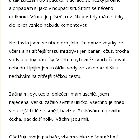
a připadám si jako v houpací síti. Štítím se něčeho
dotknout. Všude je plíseň, rez. Na postely máme deky,
ale jejich vzhled nebudu komentovat.
Nestavila jsem se nikde pro jídlo. Jím pouze zbytky ze
včera a na zítřejší trasu mi zbývá jen banán, džus, trocha
vody a jedny párečky. V této ubytovně si vodu čepovat
nebudu. Upíjím jen trošičku vody ze zásob a většinu
nechávám na zítřejší těžkou cestu.
Začíná mi být teplo, oblečení mám uschlé, jsem
najedená, venku začalo svítit sluníčko. Všechno je hned
veselejší. Lidé se smějí, baví se. Potkávám tu prvního
čecha, pak další holku. Všichni jsou milí.
Ošetřuju svoje puchýře, vlivem vlhka se špatně hojí.