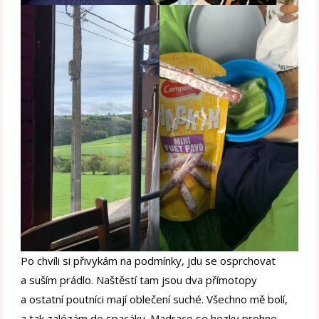
Po chvíli si přivykám na podmínky, jdu se osprchovat
a suším prádlo. Naštěstí tam jsou dva přímotopy
a ostatní poutníci mají oblečení suché. Všechno mě bolí,
a tak zalézám do spacáku. Madrace se hezky prohne