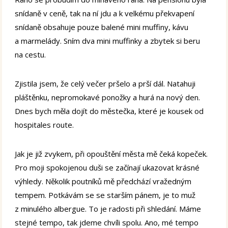
snídaně v ceně, tak na ní jdu a k velkému překvapení
snídaně obsahuje pouze balené mini muffiny, kávu
a marmelády. Sním dva mini muffinky a zbytek si beru
na cestu.
Zjistila jsem, že celý večer pršelo a prší dál. Natahuji
pláštěnku, nepromokavé ponožky a hurá na nový den.
Dnes bych měla dojít do městečka, které je kousek od
hospitales route.
Jak je již zvykem, při opouštění města mě čeká kopeček.
Pro moji spokojenou duši se začínají ukazovat krásné
výhledy. Několik poutníků mě předchází vražedným
tempem. Potkávám se se starším pánem, je to muž
z minulého albergue. To je radosti při shledání. Máme
stejné tempo, tak jdeme chvíli spolu. Ano, mé tempo