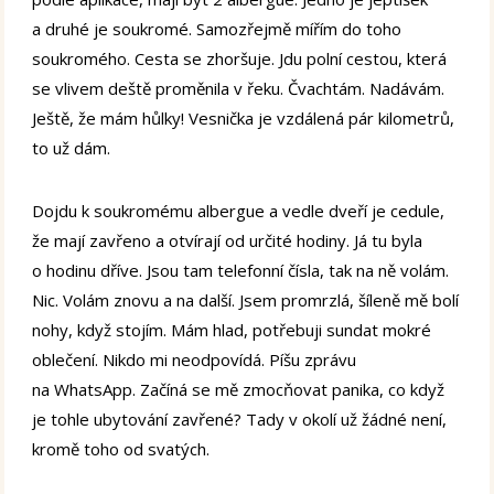
a druhé je soukromé. Samozřejmě mířím do toho
soukromého. Cesta se zhoršuje. Jdu polní cestou, která
se vlivem deště proměnila v řeku. Čvachtám. Nadávám.
Ještě, že mám hůlky! Vesnička je vzdálená pár kilometrů,
to už dám.
Dojdu k soukromému albergue a vedle dveří je cedule,
že mají zavřeno a otvírají od určité hodiny. Já tu byla
o hodinu dříve. Jsou tam telefonní čísla, tak na ně volám.
Nic. Volám znovu a na další. Jsem promrzlá, šíleně mě bolí
nohy, když stojím. Mám hlad, potřebuji sundat mokré
oblečení. Nikdo mi neodpovídá. Píšu zprávu
na WhatsApp. Začíná se mě zmocňovat panika, co když
je tohle ubytování zavřené? Tady v okolí už žádné není,
kromě toho od svatých.