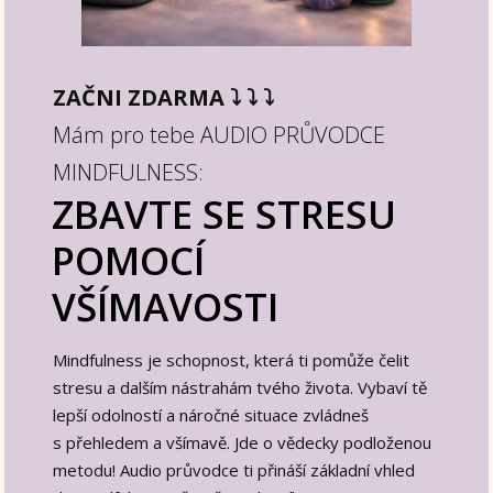
ZAČNI ZDARMA ⤵︎ ⤵︎ ⤵︎
Mám pro tebe AUDIO PRŮVODCE
MINDFULNESS:
ZBAVTE SE STRESU
POMOCÍ
VŠÍMAVOSTI
Mindfulness je schopnost, která ti pomůže čelit
stresu a dalším nástrahám tvého života. Vybaví tě
lepší odolností a náročné situace zvládneš
s přehledem a všímavě. Jde o vědecky podloženou
metodu! Audio průvodce ti přináší základní vhled