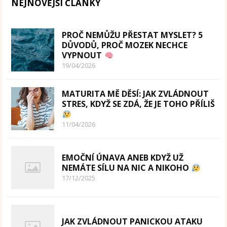
NEJNOVĚJŠÍ ČLÁNKY
PROČ NEMŮŽU PŘESTAT MYSLET? 5
DŮVODŮ, PROČ MOZEK NECHCE
VYPNOUT
19/04/2026
MATURITA MĚ DĚSÍ: JAK ZVLÁDNOUT
STRES, KDYŽ SE ZDÁ, ŽE JE TOHO PŘÍLIŠ
11/04/2026
EMOČNÍ ÚNAVA ANEB KDYŽ UŽ
NEMÁTE SÍLU NA NIC A NIKOHO
17/12/2025
JAK ZVLÁDNOUT PANICKOU ATAKU