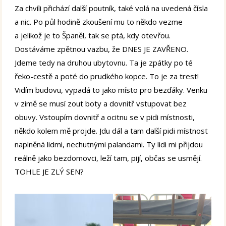
Za chvíli přichází další poutník, také volá na uvedená čísla
a nic. Po půl hodině zkoušení mu to někdo vezme
a jelikož je to Španěl, tak se ptá, kdy otevřou.
Dostáváme zpětnou vazbu, že DNES JE ZAVŘENO.
Jdeme tedy na druhou ubytovnu. Ta je zpátky po té
řeko-cestě a poté do prudkého kopce. To je za trest!
Vidím budovu, vypadá to jako místo pro bezďáky. Venku
v zimě se musí zout boty a dovnitř vstupovat bez
obuvy. Vstoupím dovnitř a ocitnu se v pidi místnosti,
někdo kolem mě projde. Jdu dál a tam další pidi místnost
naplněná lidmi, nechutnými palandami. Ty lidi mi přijdou
reálně jako bezdomovci, leží tam, pijí, občas se usmějí.
TOHLE JE ZLÝ SEN?