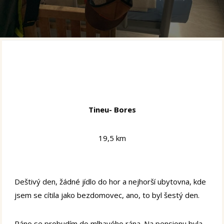
Tineu- Bores
19,5 km
Deštivý den, žádné jídlo do hor a nejhorší ubytovna, kde
jsem se cítila jako bezdomovec, ano, to byl šestý den.
Ráno se probudím do mlhavého rána. Na pensionu byla