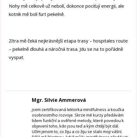
Nohy mě celkově už nebolí, dokonce pociťují energii, ale
kotník mě bolí furt pekelně.
Zítra mě čeká nejkrásnější etapa trasy – hospitales route
– pekelně dlouhá a náročná trasa. Jdu se na to pořádně
vyspat.
Mgr. Silvie Ammerová
jsem certifikovaná lektorka mindfulness a koučka
osobnostního rozvoje. Skrze mé kurzy předávám
lidem funkční a ověřené metody, které povedou k
objevení toho, kdo jsou teď a kým chtějí být dál.
Učím jenom to, co žiju a co žiju se stalo moji vášní.
Dělá mě šťastnou, když můžu mindfulness předávat