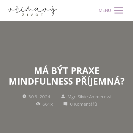
MENU
MÁ BÝT PRAXE
MINDFULNESS PŘÍJEMNÁ?
30.3. 2024
Mgr. Silvie Ammerová
661x
0 Komentářů