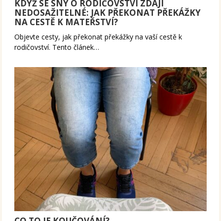
KDYŽ SE SNY O RODIČOVSTVÍ ZDAJÍ
NEDOSAŽITELNÉ: JAK PŘEKONAT PŘEKÁŽKY
NA CESTĚ K MATEŘSTVÍ?
Objevte cesty, jak překonat překážky na vaší cestě k
rodičovství. Tento článek…
CO TO JE KOUČOVÁNÍ?