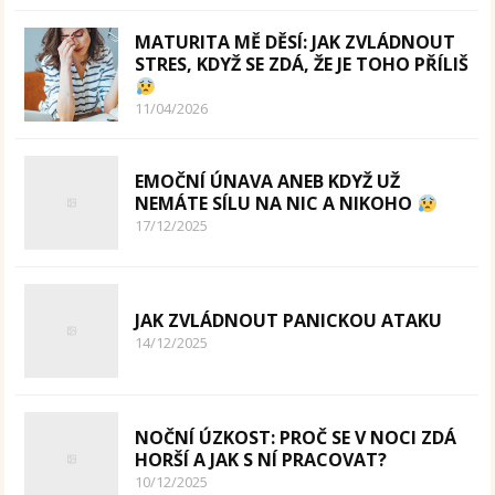
MATURITA MĚ DĚSÍ: JAK ZVLÁDNOUT
STRES, KDYŽ SE ZDÁ, ŽE JE TOHO PŘÍLIŠ
11/04/2026
EMOČNÍ ÚNAVA ANEB KDYŽ UŽ
NEMÁTE SÍLU NA NIC A NIKOHO
17/12/2025
JAK ZVLÁDNOUT PANICKOU ATAKU
14/12/2025
NOČNÍ ÚZKOST: PROČ SE V NOCI ZDÁ
HORŠÍ A JAK S NÍ PRACOVAT?
10/12/2025