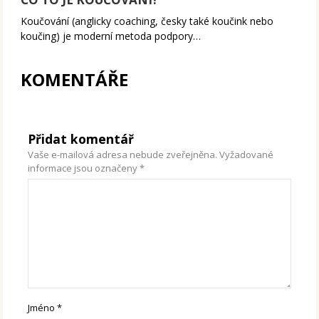
Koučování (anglicky coaching, česky také koučink nebo
koučing) je moderní metoda podpory…
KOMENTÁŘE
Přidat komentář
Vaše e-mailová adresa nebude zveřejněna.
Vyžadované
informace jsou označeny
*
Jméno
*