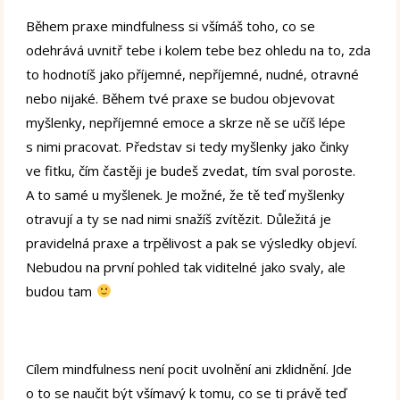
Během praxe mindfulness si všímáš toho, co se
odehrává uvnitř tebe i kolem tebe bez ohledu na to, zda
to hodnotíš jako příjemné, nepříjemné, nudné, otravné
nebo nijaké. Během tvé praxe se budou objevovat
myšlenky, nepříjemné emoce a skrze ně se učíš lépe
s nimi pracovat. Představ si tedy myšlenky jako činky
ve fitku, čím častěji je budeš zvedat, tím sval poroste.
A to samé u myšlenek. Je možné, že tě teď myšlenky
otravují a ty se nad nimi snažíš zvítězit. Důležitá je
pravidelná praxe a trpělivost a pak se výsledky objeví.
Nebudou na první pohled tak viditelné jako svaly, ale
budou tam
Cílem mindfulness není pocit uvolnění ani zklidnění. Jde
o to se naučit být všímavý k tomu, co se ti právě teď