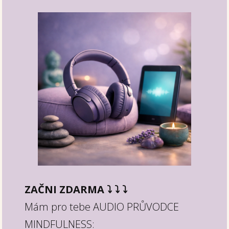
ZAČNI ZDARMA ⤵︎ ⤵︎ ⤵︎
Mám pro tebe AUDIO PRŮVODCE
MINDFULNESS: